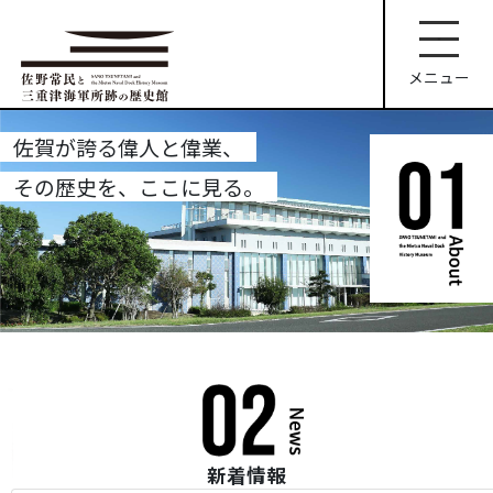
コ
ン
テ
メニュー
ン
ツ
へ
佐賀が誇る偉人と偉業、
ス
その歴史を、ここに見る。
キ
ッ
プ
新着情報