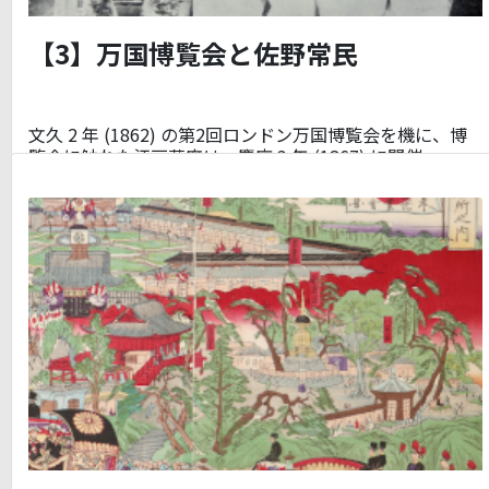
【3】万国博覧会と佐野常民
文久 2 年 (1862) の第2回ロンドン万国博覧会を機に、博
覧会に触れた江戸幕府は、慶応 3 年 (1867) に開催…