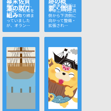
幕末佐賀
跡の概
幕末、日本は、
三重津海軍所は
藩の取り
要・価値
外国との貿易を
早津江川の上流
組み
厳しく取り締ま
側から下流側に
っていました
向かって整備・
が、オラン…
拡張され…