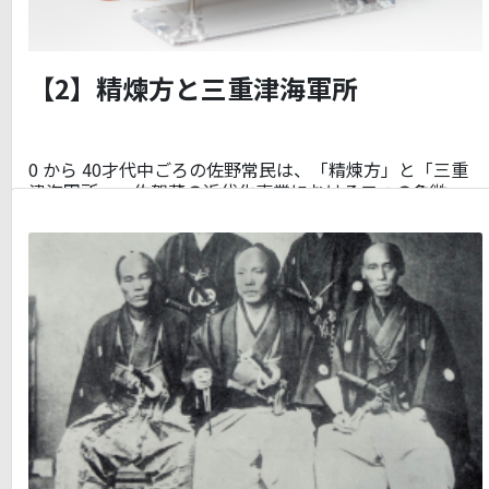
【2】精煉方と三重津海軍所
0 から 40才代中ごろの佐野常民は、「精煉方」と「三重
津海軍所」、佐賀藩の近代化事業における二つの象徴…