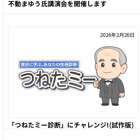
不動まゆう氏講演会を開催します
灯台専門フリーペーパー『灯台どうだい?』編集長の不動
まゆうさ …
2026年2月26日
「つねたミー診断」にチャレンジ!(試作版)
歴史に学ぶ、あなたの性格タイプ診断 (試作 …