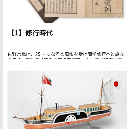
【1】修行時代
佐野常民は、25 才になると藩命を受け蘭学修行へと旅立
ちます。京都では広瀬元恭の時習堂、大坂では緒方洪庵…