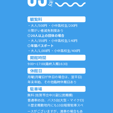
観覧料
・大人/500円 ・小中高校生/200円
※障がい者減免制度あり
◎20人以上の団体の場合
・大人/350円 ・小中高校生/140円
◎年間パスポート
・大人/1,000円 ・小中高校生/400円
開館時間
9:00～17:00(最終入館16:30)
休館日
月曜(月曜日が休日の場合は、翌平日)
年末年始、その他臨時休館日あり
駐車場
無料 (佐賀市立中川副公民館横)
普通車85台、バス5台(大型・マイクロ)
※歴史館敷地内にも10台程度駐車スペ
ースがございますが、満車の場合もあ