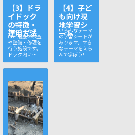
【3】ドラ
【4】子ど
イドック
も向け現
の特徴・
地学習シ
ドライドック
いろんなテーマ
運用方法
ート
は、船底の検査
の学習シートが
や整備・修理を
あります。すき
行う施設です。
なテーマをえら
ドック内に…
んで学ぼう!